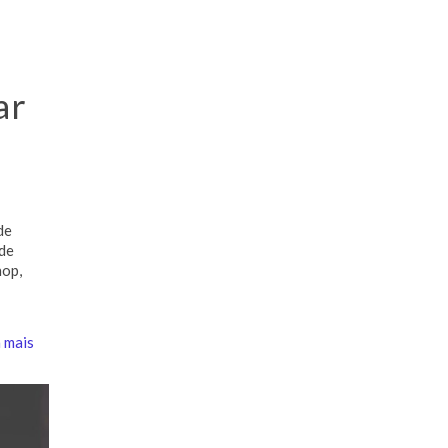
ar
de
 de
hop,
 mais