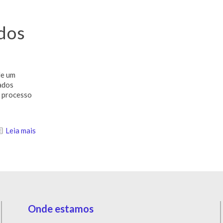
dos
de um
ados
e processo
Leia mais
Onde estamos