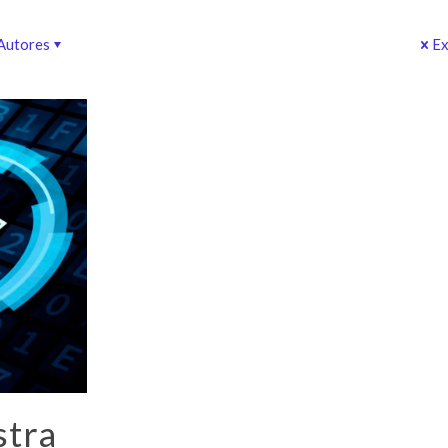
Autores
Ex
stra