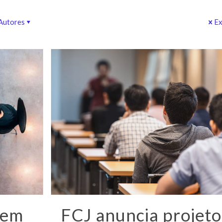
Autores
Ex
uem
FCJ anuncia projeto