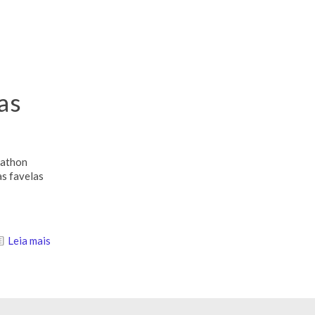
as
kathon
as favelas
Leia mais