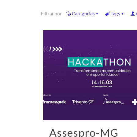
Filtrar por
Categorias
Tags
Assespro-MG