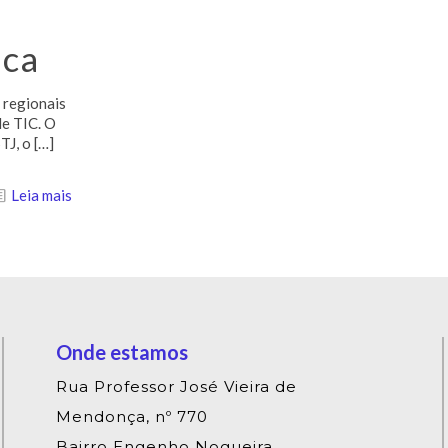
ica
s regionais
de TIC. O
TJ, o
[…]
Leia mais
Onde estamos
Rua Professor José Vieira de
Mendonça, nº 770
Bairro Engenho Nogueira