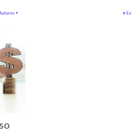
Autores
Ex
lso