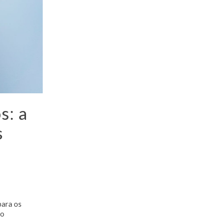
s: a
s
para os
lo