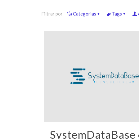
Filtrar por
Categorias
Tags
SystemDataBase 