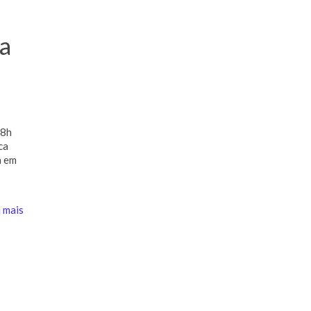
a
18h
ca
a em
 mais