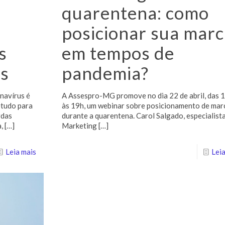
quarentena: como
posicionar sua marc
s
em tempos de
us
pandemia?
navírus é
A Assespro-MG promove no dia 22 de abril, das 
etudo para
às 19h, um webinar sobre posicionamento de mar
rdas
durante a quarentena. Carol Salgado, especialist
,
[…]
Marketing
[…]
Leia mais
Leia