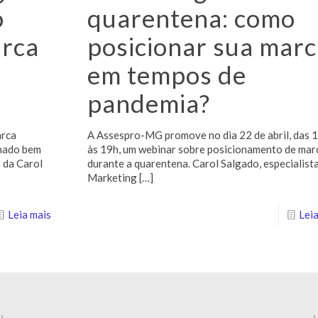
o
quarentena: como
arca
posicionar sua marc
em tempos de
pandemia?
arca
A Assespro-MG promove no dia 22 de abril, das 
onado bem
às 19h, um webinar sobre posicionamento de mar
s da Carol
durante a quarentena. Carol Salgado, especialist
Marketing
[…]
Leia mais
Leia