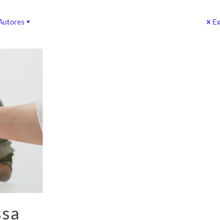
Autores
Ex
ssa