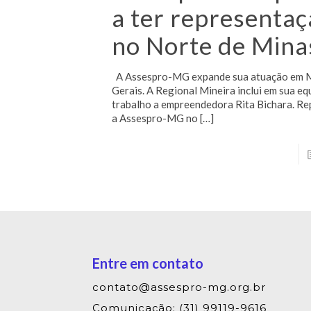
a ter representa
no Norte de Mina
A Assespro-MG expande sua atuação em 
Gerais. A Regional Mineira inclui em sua eq
trabalho a empreendedora Rita Bichara. Re
a Assespro-MG no
[…]
Entre em contato
contato@assespro-mg.org.br
Comunicação: (31) 99119-9616