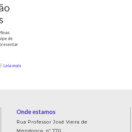
ção
s
Minas
uipe de
presentar
Leia mais
Onde estamos
Rua Professor José Vieira de
Mendonça, nº 770