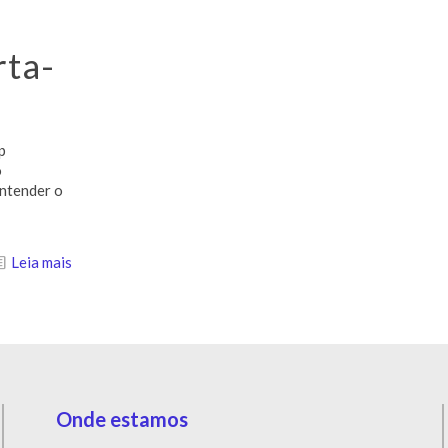
rta-
p
o
entender o
Leia mais
Onde estamos