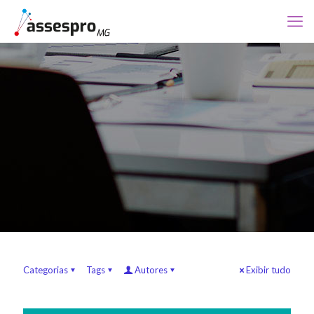
Categorias
Tags
Autores
Exibir tudo