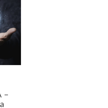
A –
 a