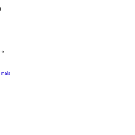
o
 é
 mais