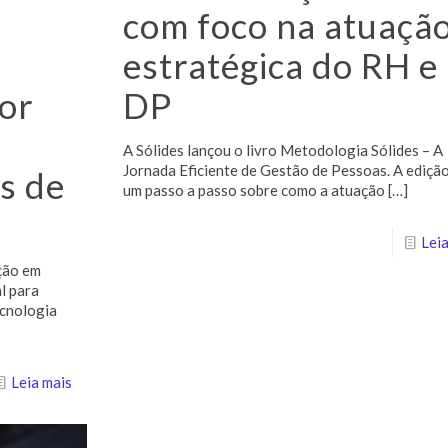
com foco na atuaçã
estratégica do RH e
dor
DP
A Sólides lançou o livro Metodologia Sólides – A
Jornada Eficiente de Gestão de Pessoas. A edição
s de
um passo a passo sobre como a atuação
[…]
Leia
ção em
l para
ecnologia
Leia mais