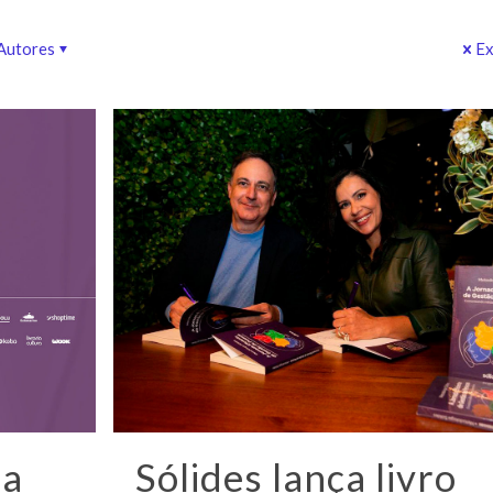
Autores
Ex
da
Sólides lança livro