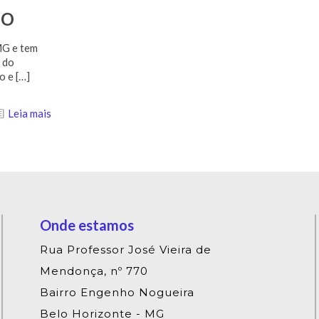
ão
MG e tem
e do
o e
[…]
Leia mais
Onde estamos
Rua Professor José Vieira de
Mendonça, nº 770
Bairro Engenho Nogueira
Belo Horizonte - MG