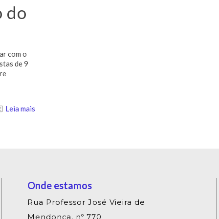
o do
ar com o
stas de 9
re
Leia mais
Onde estamos
Rua Professor José Vieira de
Mendonça, nº 770