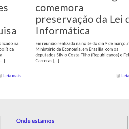
es
comemora
preservação da Lei 
uisa
Informática
blicado na
Em reunião realizada na noite do dia 9 de março, 
política
Ministério da Economia, em Brasília, com os
da
deputados Silvio Costa Filho (Republicanos) e Fe
[…]
Carreras
[…]
Leia mais
Leia
Onde estamos