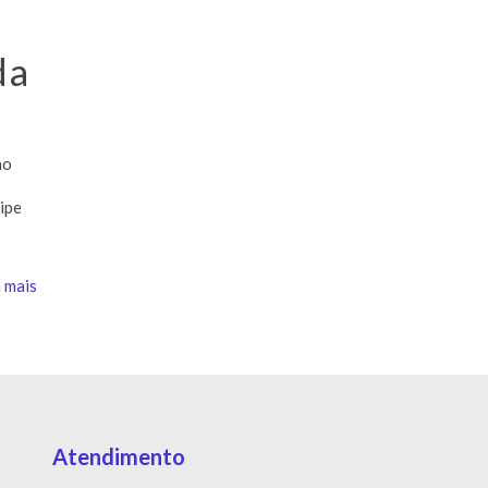
da
no
lipe
 mais
Atendimento