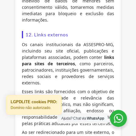
indevido de dados de menores sem
consentimento válido, tomaremos medidas
imediatas para bloqueio e exclusão das
informações.
12. Links externos
Os canais institucionais da ASSESPRO-MG,
incluindo seu site oficial, publicações e
plataformas associadas, podem conter
links
para sites de terceiros
, como parceiros,
patrocinadores, instituições governamentais,
redes sociais e provedores de serviços
externos.
Esses links são fornecidos com o objetivo de
ampliar a utilidade e relevância das
LGPDLITE cookies PRO:
informações ao público, mas não significam,
Domínio não autorizado.
necessariamente, afiliação, endosso ou
responsabilidade direta da ASSESPRO-MG
Ajuda? Chat via
WhatsApp
pelas práticas adotadas por esses terceiros.
Ao ser redirecionado para um site externo, o