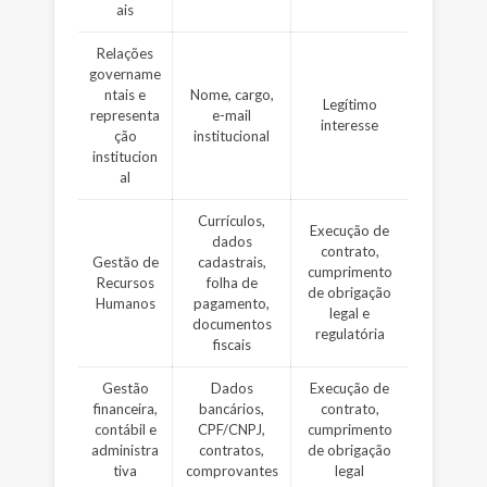
ais
Relações
govername
ntais e
Nome, cargo,
Legítimo
representa
e-mail
interesse
ção
institucional
institucion
al
Currículos,
Execução de
dados
contrato,
Gestão de
cadastrais,
cumprimento
Recursos
folha de
de obrigação
Humanos
pagamento,
legal e
documentos
regulatória
fiscais
Gestão
Dados
Execução de
financeira,
bancários,
contrato,
contábil e
CPF/CNPJ,
cumprimento
administra
contratos,
de obrigação
tiva
comprovantes
legal