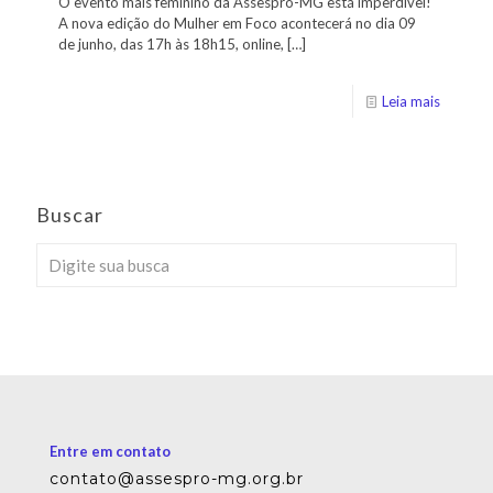
O evento mais feminino da Assespro-MG está imperdível!
A nova edição do Mulher em Foco acontecerá no dia 09
de junho, das 17h às 18h15, online,
[…]
Leia mais
Buscar
Entre em contato
contato@assespro-mg.org.br