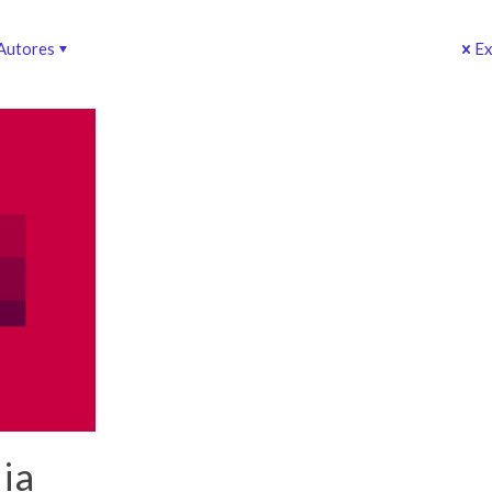
Autores
Ex
ia