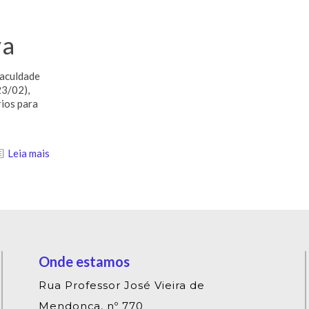
ya
Faculdade
23/02),
rios para
Leia mais
Onde estamos
Rua Professor José Vieira de
Mendonça, nº 770