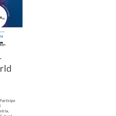
–
rld
Participe
d
stria,
C-level.