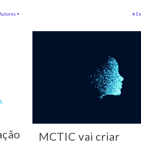
Autores
Ex
ação
MCTIC vai criar