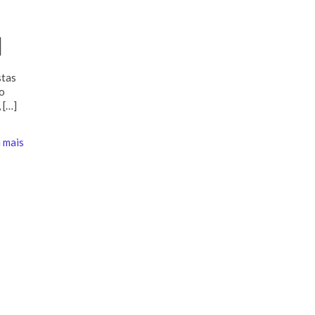
l
stas
ro
,
[…]
 mais