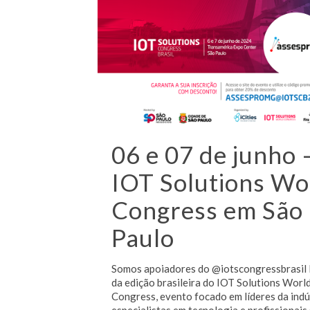
06 e 07 de junho 
IOT Solutions Wo
Congress em São
Paulo
Somos apoiadores do @iotscongressbrasil 
da edição brasileira do IOT Solutions Worl
Congress, evento focado em líderes da indú
especialistas em tecnologia e profissionais 