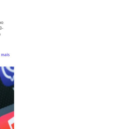
mo
B-
a
 mais