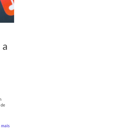
 a
m
 de
 mais