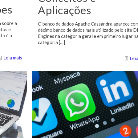
ões
Aplicações
 sobre a
O banco de dados Apache Cassandra aparece co
itos e
décimo banco de dados mais utilizado pelo site D
to é a
Engines na categoria geral e em primeiro lugar n
categoria
[…]
Leia mais
Leia