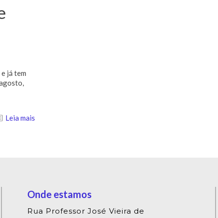
e
 e já tem
 agosto,
Leia mais
Onde estamos
Rua Professor José Vieira de