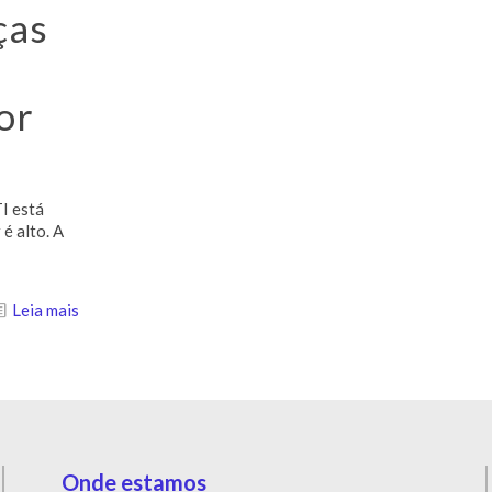
ças
or
TI está
é alto. A
Leia mais
Onde estamos