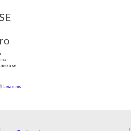
SE
ro
à
 uma
mano a se
Leia mais