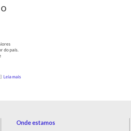
do
aiores
r do país.
e
Leia mais
Onde estamos