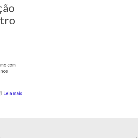
ção
tro
esmo com
 nos
Leia mais