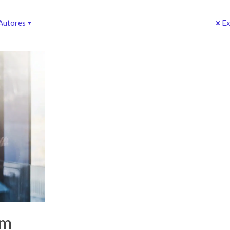
Autores
Ex
em