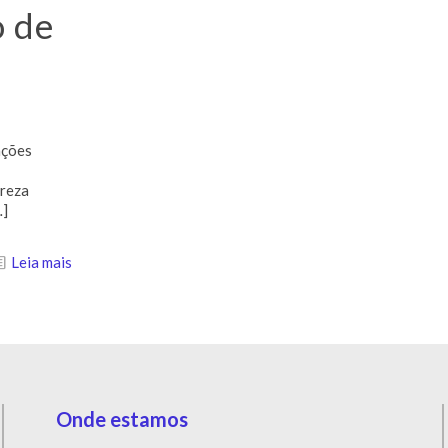
o de
ações
ureza
…]
Leia mais
Onde estamos