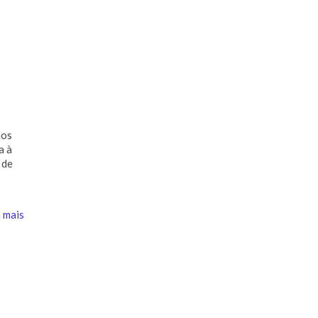
mos
a à
 de
 mais