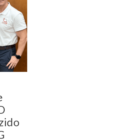
e
D
zido
G