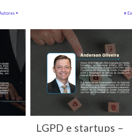
Autores
Ex
LGPD e startups –