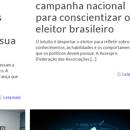
campanha nacional
s
para conscientizar 
eleitor brasileiro
sua
O intuito é despertar o eleitor para refletir sobre
conhecimentos, as habilidades e os comportamen
que os políticos devem possuir. A Assespro
(Federação das Associações
[…]
passam a
to. A
Leia
erança que
Leia mais