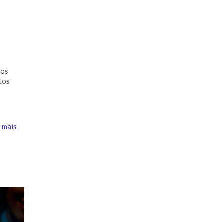
o
 os
tos
 mais