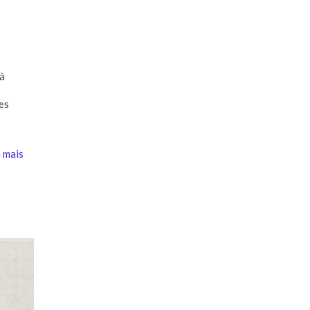
 à
es
 mais