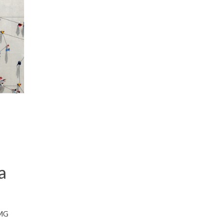
a
-MG