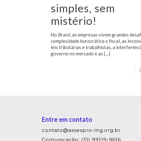
simples, sem
mistério!
No Brasil, as empresas vivem grandes desaf
complexidade burocrática e fiscal, as incon
leis tributárias e trabalhistas, a interferênc
governo no mercado e as
[…]
Entre em contato
contato@assespro-mg.org.br
Comunicação: (31) 99119-9616