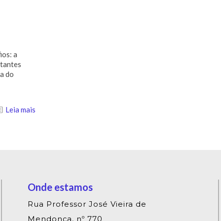
ios: a
stantes
ia do
Leia mais
Onde estamos
Rua Professor José Vieira de
Mendonça, nº 770