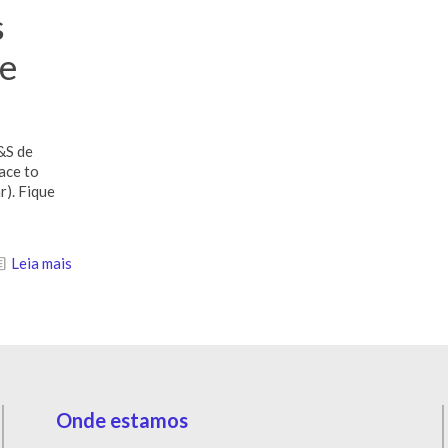
s
de
&S de
ace to
). Fique
Leia mais
Onde estamos