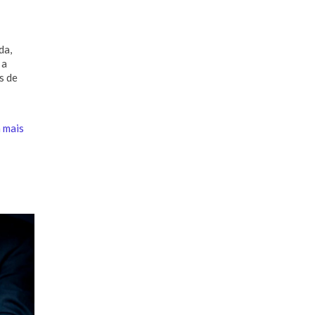
da,
 a
s de
 mais