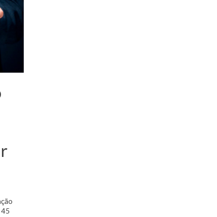
o
r
ação
 45