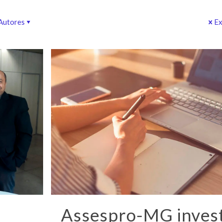
Autores
Ex
Assespro-MG inves