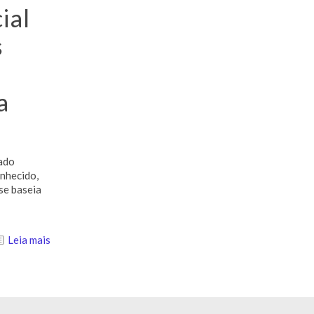
cial
s
a
ado
onhecido,
se baseia
Leia mais