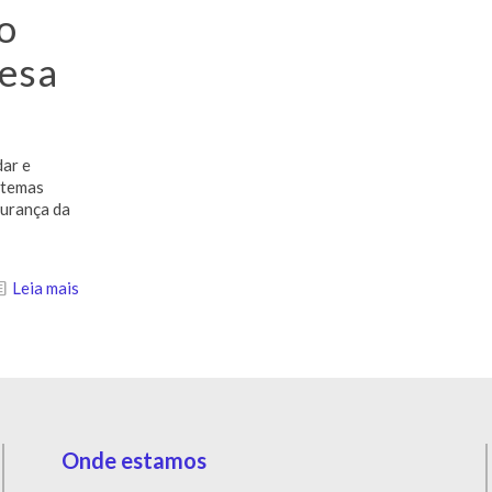
o
esa
dar e
s temas
gurança da
Leia mais
Onde estamos