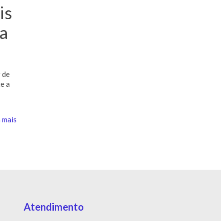
is
a
r de
e a
 mais
Atendimento