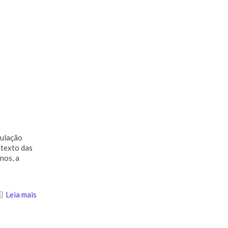
gulação
ntexto das
nos, a
Leia mais