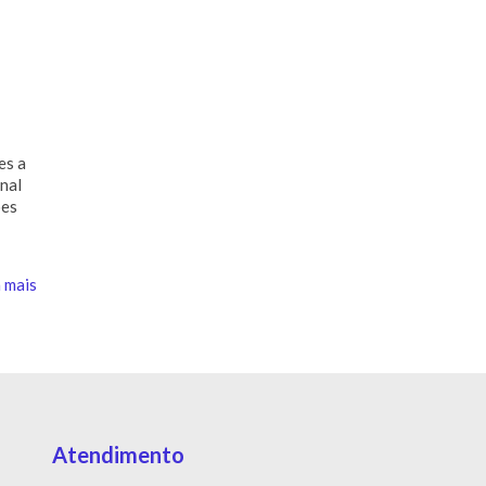
es a
inal
ões
 mais
Atendimento