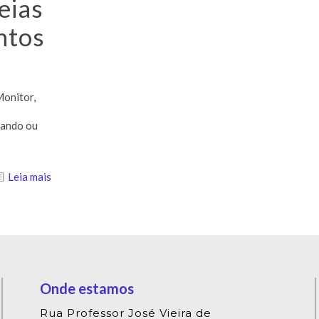
eias
ntos
Monitor,
iando ou
Leia mais
Onde estamos
Rua Professor José Vieira de