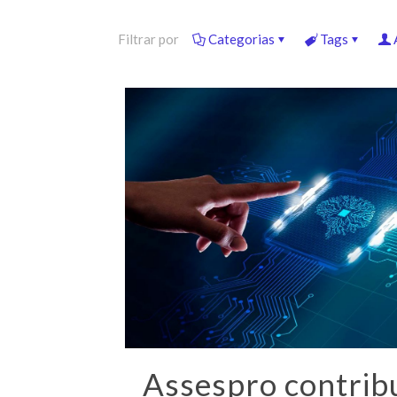
Filtrar por
Categorias
Tags
Assespro contrib