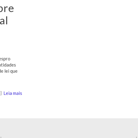
bre
al
espro
ntidades
e lei que
Leia mais