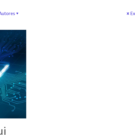
Autores
Ex
ui