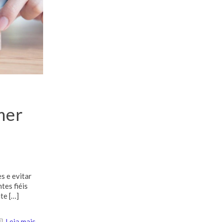
a
mer
s e evitar
tes fiéis
nte
[…]
Leia mais