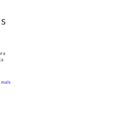
ss
pra
ta
 mais