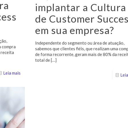
ra
implantar a Cultura
cess
de Customer Succe
em sua empresa?
ção,
Independente do segmento ou área de atuação,
ma compra
sabemos que clientes fiéis, que realizam uma com
 receita
de forma recorrente, geram mais de 80% da recei
total de
[…]
Leia mais
Leia