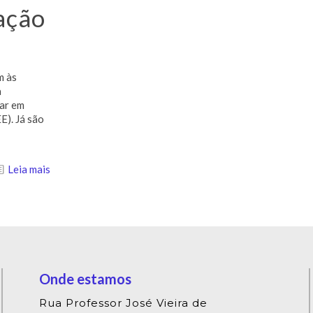
ação
m às
a
lar em
E). Já são
Leia mais
Onde estamos
Rua Professor José Vieira de