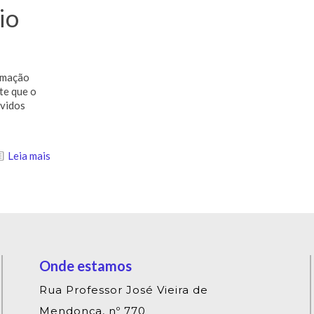
io
rmação
nte que o
lvidos
Leia mais
Onde estamos
Rua Professor José Vieira de
Mendonça, nº 770