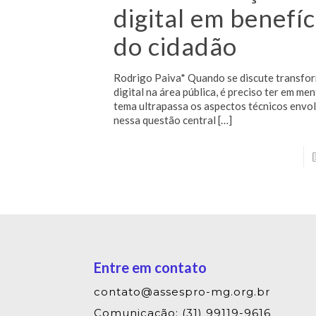
digital em benefíc
do cidadão
Rodrigo Paiva* Quando se discute transfo
digital na área pública, é preciso ter em me
tema ultrapassa os aspectos técnicos envo
nessa questão central
[…]
Entre em contato
contato@assespro-mg.org.br
Comunicação: (31) 99119-9616