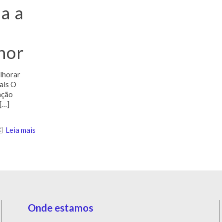
a a
hor
lhorar
ais O
ação
[…]
Leia mais
Onde estamos