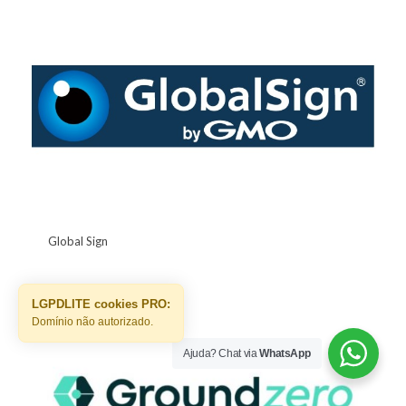
Global Sign
LGPDLITE cookies PRO:
Domínio não autorizado.
Ajuda? Chat via
WhatsApp