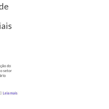
 de
iais
ação do
 o setor
ário
Leia mais