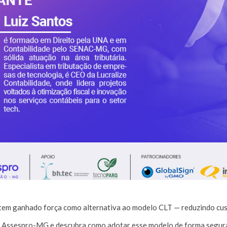
 tem ganhado força como alternativa ao modelo CLT — reduzindo cust
o Assespro-MG e descubra como adotar esse modelo de forma segura