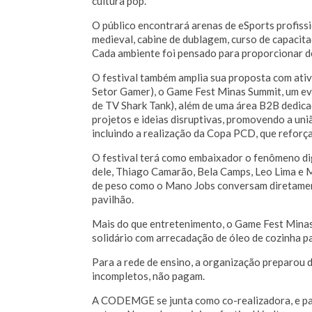
cultura pop.
O público encontrará arenas de eSports profiss
medieval, cabine de dublagem, curso de capaci
Cada ambiente foi pensado para proporcionar de
O festival também amplia sua proposta com ativi
Setor Gamer), o Game Fest Minas Summit, um e
de TV Shark Tank), além de uma área B2B dedica
projetos e ideias disruptivas, promovendo a uni
incluindo a realização da Copa PCD, que reforç
O festival terá como embaixador o fenômeno digi
dele, Thiago Camarão, Bela Camps, Leo Lima e 
de peso como o Mano Jobs conversam diretament
pavilhão.
Mais do que entretenimento, o Game Fest Minas 
solidário com arrecadação de óleo de cozinha pa
Para a rede de ensino, a organização preparou d
incompletos, não pagam.
A CODEMGE se junta como co-realizadora, e pa