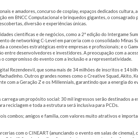
ionais e amadores, concurso de cosplay, espaços dedicados cultura, 
tação em BNCC Computacional e brinquedos gigantes, o consagrado p
scobertas, diversão e experiências únicas.
dades científicas e de negócios, como a 2ª edição do Intergame Sum
vento de networking C-Level em parceria com o consolidado Minas 
da a conexões estratégicas entre empresas e profissionais; e o Gam
ão entre desenvolvedores e investidores. A preocupação com a acess
a o compromisso do evento com a inclusão e a representatividade.
tal Rezendeevil, que soma mais de 34 milhões de inscritos e 14 bilh
Machadinho. Outros grandes nomes como o Creative Squad, Akito, Ke
e com a Geração Z e os Millennials, garantindo que a energia do e
carrega um propósito social: 30 mil ingressos serão destinados a e
ra reciclagem e toda a estrutura será inclusiva para PCDs.
ois combos; amigos e família, com valores muito atrativos e importa
rcerias com o CINEART (anunciando o evento em salas de cinema)