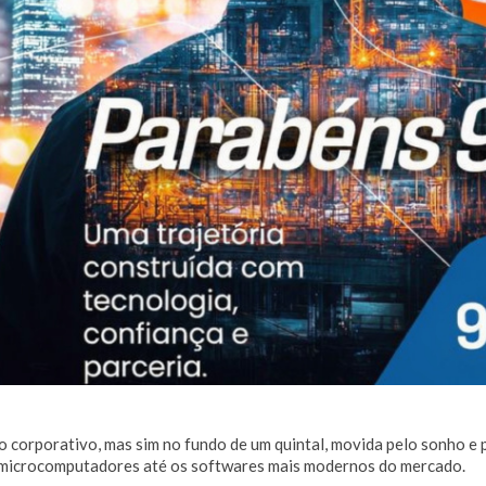
 corporativo, mas sim no fundo de um quintal, movida pelo sonho e 
e microcomputadores até os softwares mais modernos do mercado.